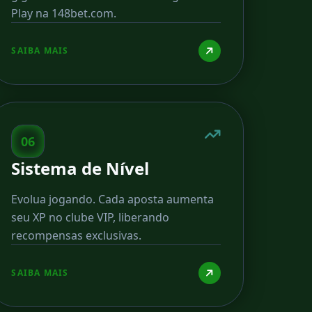
Play na 148bet.com.
SAIBA MAIS
06
Sistema de Nível
Evolua jogando. Cada aposta aumenta
seu XP no clube VIP, liberando
recompensas exclusivas.
SAIBA MAIS