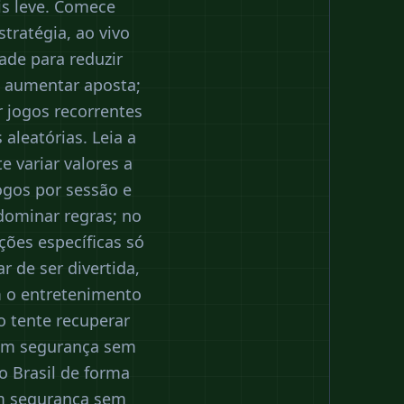
is leve. Comece
tratégia, ao vivo
dade para reduzir
e aumentar aposta;
r jogos recorrentes
aleatórias. Leia a
 variar valores a
ogos por sessão e
dominar regras; no
ões específicas só
r de ser divertida,
m o entretenimento
o tente recuperar
om segurança sem
o Brasil de forma
m segurança sem